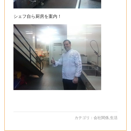
シェフ自ら厨房を案内！
カテゴリ：
会社関係
,
生活