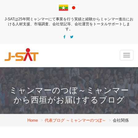
J-SATは25年間ミャンマーにて事業を行う実績と経験からミャンマー進出にお
ける
人材支援、市場調査、会社登記等、会社運営をトータルサポートしま
す。
Togg
navig
ミャンマーのつぼ～ミャンマー
から西垣がお届けするブログ
Home
代表ブログ ～ミャンマーのつぼ～
会社関係