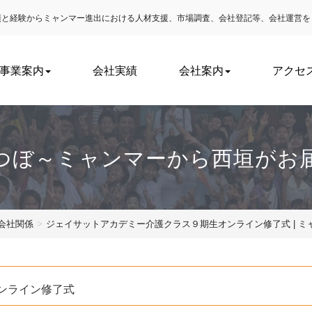
実績と経験からミャンマー進出における
人材支援、市場調査、会社登記等、会社運営を
事業案内
会社実績
会社案内
アクセ
つぼ～ミャンマーから西垣がお
会社関係
ジェイサットアカデミー介護クラス９期生オンライン修了式 | 
ンライン修了式