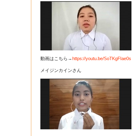
動画はこちら→
https://youtu.be/SoTKgFIae0s
メイジンカインさん