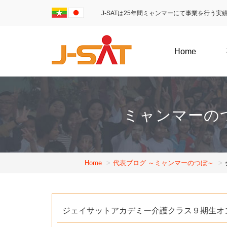
J-SATは25年間ミャンマーにて事業を行う
Home
ミャンマーの
Home
代表ブログ ～ミャンマーのつぼ～
ジェイサットアカデミー介護クラス９期生オ