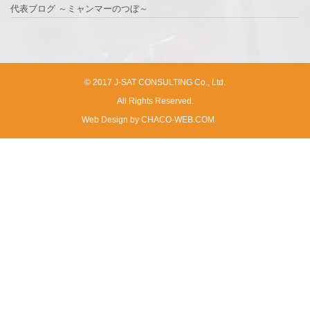
代表ブログ ～ミャンマーのつぼ～
© 2017 J-SAT CONSULTING Co., Ltd.
All Rights Reserved.
Web Design by CHACO-WEB.COM