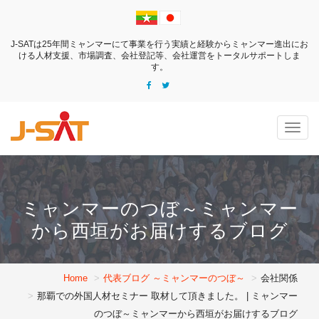
J-SATは25年間ミャンマーにて事業を行う実績と経験からミャンマー進出にお
ける
人材支援、市場調査、会社登記等、会社運営をトータルサポートしま
す。
Togg
navig
ミャンマーのつぼ～ミャンマー
から西垣がお届けするブログ
Home
代表ブログ ～ミャンマーのつぼ～
会社関係
那覇での外国人材セミナー 取材して頂きました。 | ミャンマー
のつぼ～ミャンマーから西垣がお届けするブログ