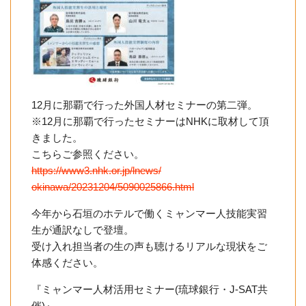
12月に那覇で行った外国人材セミナーの第二弾。
※12月に那覇で行ったセミナーはNHKに取材して頂
きました。
こちらご参照ください。
https://www3.nhk.or.jp/lnews/
okinawa/20231204/5090025866.
html
今年から
石垣
のホテルで働くミャンマー人技能実習
生が通訳なしで
登壇。
受け入れ担当者の生の声も聴けるリアルな現状をご
体感ください。
『ミャンマー人材活用セミナー(琉球銀行・J-SAT共
催)』