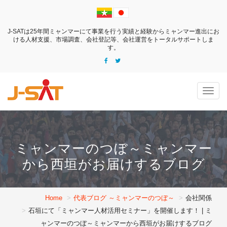
J-SATは25年間ミャンマーにて事業を行う実績と経験からミャンマー進出にお
ける
人材支援、市場調査、会社登記等、会社運営をトータルサポートしま
す。
Togg
navig
ミャンマーのつぼ～ミャンマー
から西垣がお届けするブログ
Home
代表ブログ ～ミャンマーのつぼ～
会社関係
石垣にて「ミャンマー人材活用セミナー」を開催します！ | ミ
ャンマーのつぼ～ミャンマーから西垣がお届けするブログ