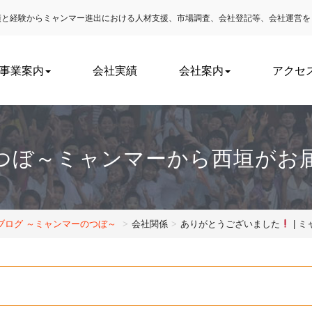
実績と経験からミャンマー進出における
人材支援、市場調査、会社登記等、会社運営を
事業案内
会社実績
会社案内
アクセ
つぼ～ミャンマーから西垣がお
ブログ ～ミャンマーのつぼ～
会社関係
ありがとうございました
| 