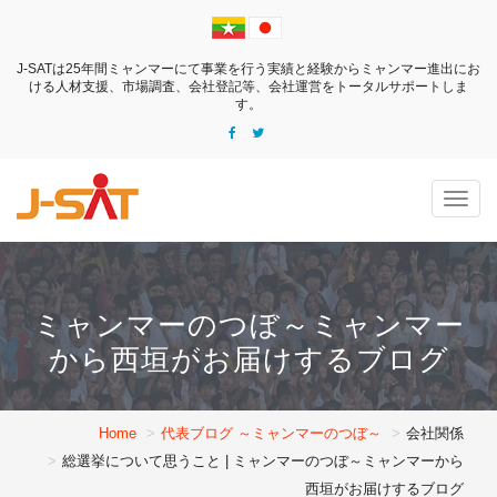
J-SATは25年間ミャンマーにて事業を行う実績と経験からミャンマー進出にお
ける
人材支援、市場調査、会社登記等、会社運営をトータルサポートしま
す。
Togg
navig
ミャンマーのつぼ～ミャンマー
から西垣がお届けするブログ
Home
代表ブログ ～ミャンマーのつぼ～
会社関係
総選挙について思うこと | ミャンマーのつぼ～ミャンマーから
西垣がお届けするブログ