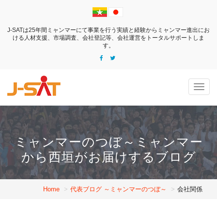
J-SATは25年間ミャンマーにて事業を行う実績と経験からミャンマー進出にお
ける
人材支援、市場調査、会社登記等、会社運営をトータルサポートしま
す。
Togg
navig
ミャンマーのつぼ～ミャンマー
から西垣がお届けするブログ
Home
代表ブログ ～ミャンマーのつぼ～
会社関係