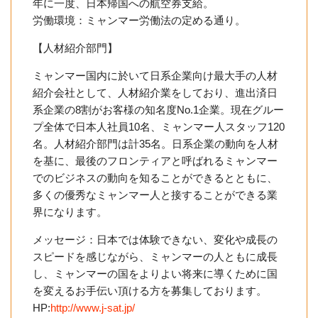
年に一度、日本帰国への航空券支給。
労働環境：ミャンマー労働法の定める通り。
【人材紹介部門】
ミャンマー国内に於いて日系企業向け最大手の人材
紹介会社として、人材紹介業をしており、進出済日
系企業の8割がお客様の知名度No.1企業。現在グルー
プ全体で日本人社員10名、ミャンマー人スタッフ120
名。人材紹介部門は計35名。日系企業の動向を人材
を基に、最後のフロンティアと呼ばれるミャンマー
でのビジネスの動向を知ることができるとともに、
多くの優秀なミャンマー人と接することができる業
界になります。
メッセージ：日本では体験できない、変化や成長の
スピードを感じながら、ミャンマーの人ともに成長
し、ミャンマーの国をよりよい将来に導くために国
を変えるお手伝い頂ける方を募集しております。
HP:
http://www.j-sat.jp/